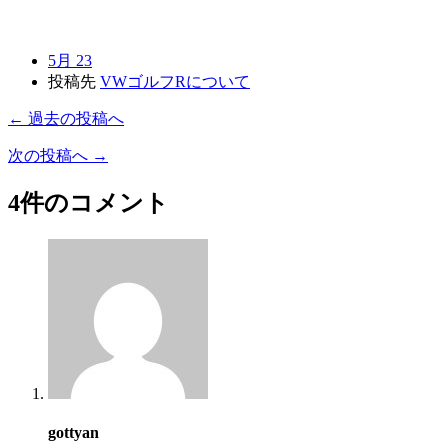
5月 23
投稿先
VWゴルフRについて
← 過去の投稿へ
次の投稿へ →
4件のコメント
gottyan