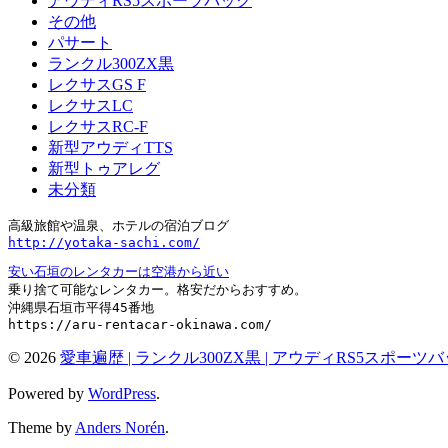
アウディRS5スポーツバック
その他
パサート
ランクル300ZX黒
レクサスGS F
レクサスLC
レクサスRC-F
新型アウディTTS
新型トゥアレグ
未分類
http://yotaka-sachi.com/
安い石垣のレンタカーは空港から近い
乗り捨て可能なレンタカー。格安だからおすすめ。

沖縄県石垣市平得45番地

https://aru-rentacar-okinawa.com/
© 2026
愛車遍歴 | ランクル300ZX黒 | アウディRS5スポーツ
Powered by
WordPress
.
Theme by
Anders Norén
.