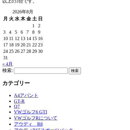
以上の3台です。
2026年8月
月
火
水
木
金
土
日
1
2
3
4
5
6
7
8
9
10
11
12
13
14
15
16
17
18
19
20
21
22
23
24
25
26
27
28
29
30
31
« 4月
検索:
カテゴリー
A4アバント
GT-R
Q7
VWゴルフ6 GTI
VWゴルフRについて
アウディ R8