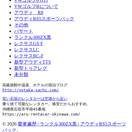
VWゴルフ6 GTI
VWゴルフRについて
アウディ R8
アウディRS5スポーツバック
その他
パサート
ランクル300ZX黒
レクサスGS F
レクサスLC
レクサスRC-F
新型アウディTTS
新型トゥアレグ
未分類
http://yotaka-sachi.com/
安い石垣のレンタカーは空港から近い
乗り捨て可能なレンタカー。格安だからおすすめ。

沖縄県石垣市平得45番地

https://aru-rentacar-okinawa.com/
© 2026
愛車遍歴 | ランクル300ZX黒 | アウディRS5スポーツ
バック
.