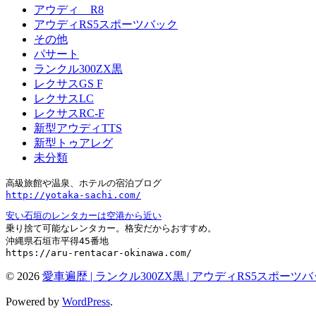
アウディ R8
アウディRS5スポーツバック
その他
パサート
ランクル300ZX黒
レクサスGS F
レクサスLC
レクサスRC-F
新型アウディTTS
新型トゥアレグ
未分類
http://yotaka-sachi.com/
安い石垣のレンタカーは空港から近い
乗り捨て可能なレンタカー。格安だからおすすめ。

沖縄県石垣市平得45番地

https://aru-rentacar-okinawa.com/
© 2026
愛車遍歴 | ランクル300ZX黒 | アウディRS5スポーツ
Powered by
WordPress
.