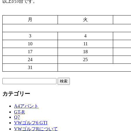
以上の3台です。
月
火
3
4
10
11
17
18
24
25
31
検
索:
カテゴリー
A4アバント
GT-R
Q7
VWゴルフ6 GTI
VWゴルフRについて