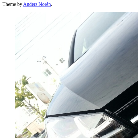
Theme by
Anders Norén
.