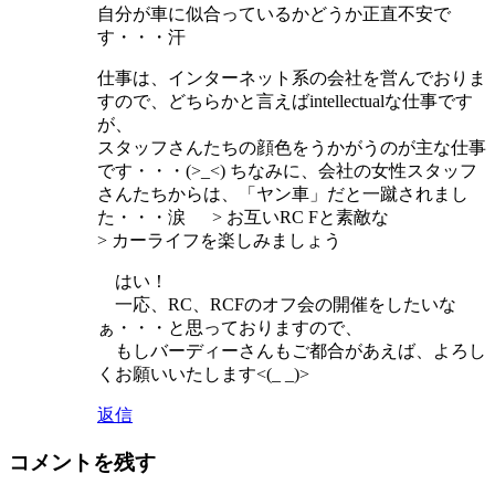
自分が車に似合っているかどうか正直不安で
す・・・汗
仕事は、インターネット系の会社を営んでおりま
すので、どちらかと言えばintellectualな仕事です
が、
スタッフさんたちの顔色をうかがうのが主な仕事
です・・・(>_<) ちなみに、会社の女性スタッフ
さんたちからは、「ヤン車」だと一蹴されまし
た・・・涙 > お互いRC Fと素敵な
> カーライフを楽しみましょう
はい！
一応、RC、RCFのオフ会の開催をしたいな
ぁ・・・と思っておりますので、
もしバーディーさんもご都合があえば、よろし
くお願いいたします<(_ _)>
返信
コメントを残す