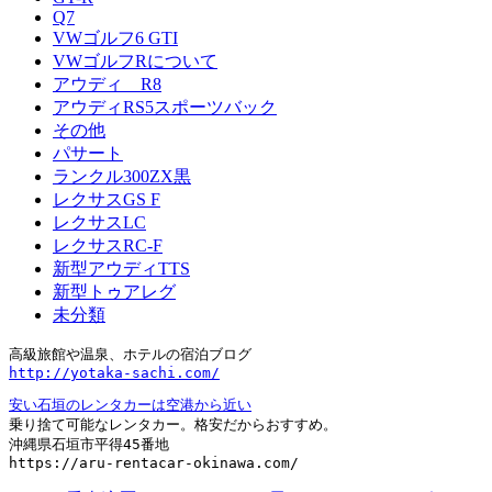
Q7
VWゴルフ6 GTI
VWゴルフRについて
アウディ R8
アウディRS5スポーツバック
その他
パサート
ランクル300ZX黒
レクサスGS F
レクサスLC
レクサスRC-F
新型アウディTTS
新型トゥアレグ
未分類
http://yotaka-sachi.com/
安い石垣のレンタカーは空港から近い
乗り捨て可能なレンタカー。格安だからおすすめ。

沖縄県石垣市平得45番地

https://aru-rentacar-okinawa.com/