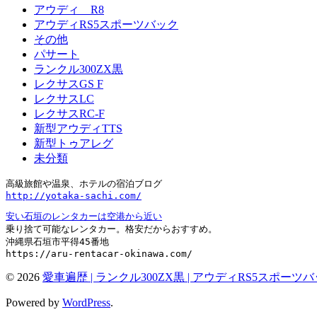
アウディ R8
アウディRS5スポーツバック
その他
パサート
ランクル300ZX黒
レクサスGS F
レクサスLC
レクサスRC-F
新型アウディTTS
新型トゥアレグ
未分類
http://yotaka-sachi.com/
安い石垣のレンタカーは空港から近い
乗り捨て可能なレンタカー。格安だからおすすめ。

沖縄県石垣市平得45番地

https://aru-rentacar-okinawa.com/
© 2026
愛車遍歴 | ランクル300ZX黒 | アウディRS5スポーツ
Powered by
WordPress
.