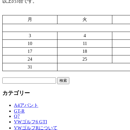
以上の3台です。
月
火
3
4
10
11
17
18
24
25
31
検
索:
カテゴリー
A4アバント
GT-R
Q7
VWゴルフ6 GTI
VWゴルフRについて